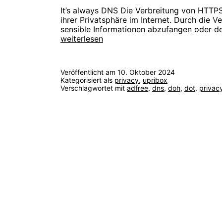
It’s always DNS Die Verbreitung von HTTPS
ihrer Privatsphäre im Internet. Durch die
sensible Informationen abzufangen oder de
2024:
weiterlesen
Zukunft
der
Usable
Veröffentlicht am
10. Oktober 2024
Privacy
Kategorisiert als
privacy
,
upribox
Projekte
Verschlagwortet mit
adfree
,
dns
,
doh
,
dot
,
privac