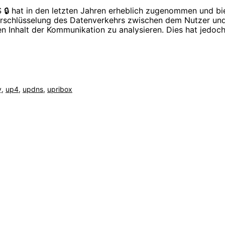
 🔒 hat in den letzten Jahren erheblich zugenommen und bi
 Verschlüsselung des Datenverkehrs zwischen dem Nutzer und
n Inhalt der Kommunikation zu analysieren. Dies hat jedoc
y
,
up4
,
updns
,
upribox