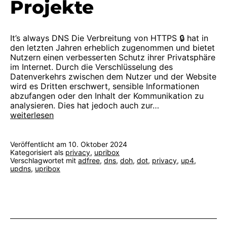
Projekte
It’s always DNS Die Verbreitung von HTTPS 🔒 hat in
den letzten Jahren erheblich zugenommen und bietet
Nutzern einen verbesserten Schutz ihrer Privatsphäre
im Internet. Durch die Verschlüsselung des
Datenverkehrs zwischen dem Nutzer und der Website
wird es Dritten erschwert, sensible Informationen
abzufangen oder den Inhalt der Kommunikation zu
analysieren. Dies hat jedoch auch zur…
2024:
weiterlesen
Zukunft
der
Usable
Veröffentlicht am
10. Oktober 2024
Privacy
Kategorisiert als
privacy
,
upribox
Verschlagwortet mit
adfree
,
dns
,
doh
,
dot
,
privacy
,
up4
,
Projekte
updns
,
upribox