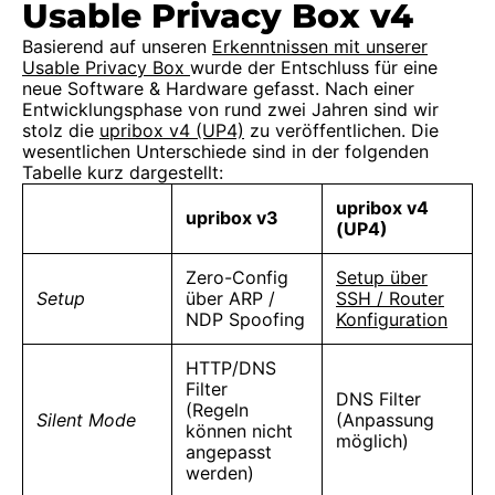
Usable Privacy Box v4
Basierend auf unseren
Erkenntnissen mit unserer
Usable Privacy Box
wurde der Entschluss für eine
neue Software & Hardware gefasst. Nach einer
Entwicklungsphase von rund zwei Jahren sind wir
stolz die
upribox v4 (UP4)
zu veröffentlichen. Die
wesentlichen Unterschiede sind in der folgenden
Tabelle kurz dargestellt:
upribox v4
upribox v3
(UP4)
Zero-Config
Setup über
Setup
über ARP /
SSH / Router
NDP Spoofing
Konfiguration
HTTP/DNS
Filter
DNS Filter
(Regeln
Silent Mode
(Anpassung
können nicht
möglich)
angepasst
werden)