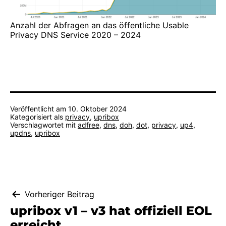
Anzahl der Abfragen an das öffentliche Usable
Privacy DNS Service 2020 – 2024
Veröffentlicht am
10. Oktober 2024
Kategorisiert als
privacy
,
upribox
Verschlagwortet mit
adfree
,
dns
,
doh
,
dot
,
privacy
,
up4
,
updns
,
upribox
Beitragsnavigation
Vorheriger Beitrag
upribox v1 – v3 hat offiziell EOL
erreicht