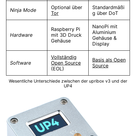
Optional über
Standardmäßi
Ninja Mode
Tor
g über DoT
NanoPi mit
Raspberry Pi
Aluminium
Hardware
mit 3D Druck
Gehäuse &
Gehäuse
Display
Vollständig
Basis als Open
Software
Open Source
Source
(EOL)
Wesentliche Unterschiede zwischen der upribox v3 und der
UP4