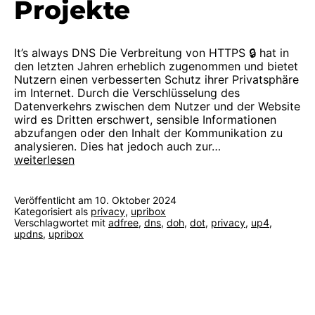
Projekte
It’s always DNS Die Verbreitung von HTTPS 🔒 hat in
den letzten Jahren erheblich zugenommen und bietet
Nutzern einen verbesserten Schutz ihrer Privatsphäre
im Internet. Durch die Verschlüsselung des
Datenverkehrs zwischen dem Nutzer und der Website
wird es Dritten erschwert, sensible Informationen
abzufangen oder den Inhalt der Kommunikation zu
analysieren. Dies hat jedoch auch zur…
2024:
weiterlesen
Zukunft
der
Usable
Veröffentlicht am
10. Oktober 2024
Privacy
Kategorisiert als
privacy
,
upribox
Verschlagwortet mit
adfree
,
dns
,
doh
,
dot
,
privacy
,
up4
,
Projekte
updns
,
upribox