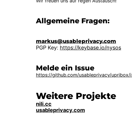
Wir freuen uns auf regen Austausch!
Allgemeine Fragen:
markus@usableprivacy.com
PGP Key:
https://keybase.io/nysos
Melde ein Issue
https://github.com/usableprivacy/upribox/
Weitere Projekte
nili.cc
usableprivacy.com