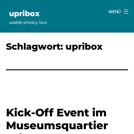
Zum
Inhalt
upribox
MENÜ
springen
usable privacy box
Schlagwort:
upribox
Kick-Off Event im
Museumsquartier