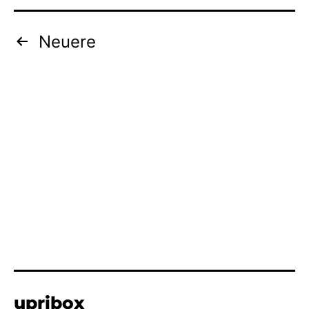
Seitennummerierung
Neuere
der
Beiträge
upribox