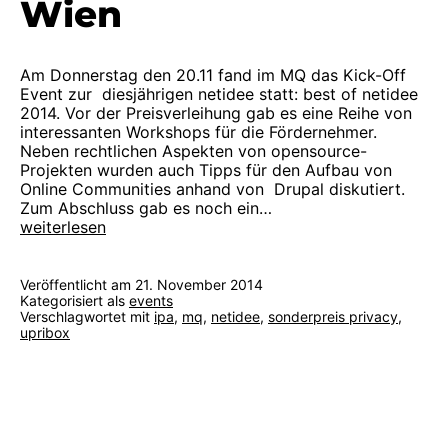
Wien
Am Donnerstag den 20.11 fand im MQ das Kick-Off
Event zur diesjährigen netidee statt: best of netidee
2014. Vor der Preisverleihung gab es eine Reihe von
interessanten Workshops für die Fördernehmer.
Neben rechtlichen Aspekten von opensource-
Projekten wurden auch Tipps für den Aufbau von
Online Communities anhand von Drupal diskutiert.
Zum Abschluss gab es noch ein…
Kick-
weiterlesen
Off
Event
im
Veröffentlicht am
21. November 2014
Museumsquartier
Kategorisiert als
events
Verschlagwortet mit
ipa
,
mq
,
netidee
,
sonderpreis privacy
,
Wien
upribox