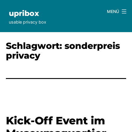
Zum
Inhalt
upribox
MENÜ
springen
usable privacy box
Schlagwort:
sonderpreis
privacy
Kick-Off Event im