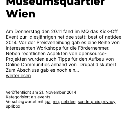
Museumsquartier
Wien
Am Donnerstag den 20.11 fand im MQ das Kick-Off
Event zur diesjährigen netidee statt: best of netidee
2014. Vor der Preisverleihung gab es eine Reihe von
interessanten Workshops für die Fördernehmer.
Neben rechtlichen Aspekten von opensource-
Projekten wurden auch Tipps für den Aufbau von
Online Communities anhand von Drupal diskutiert.
Zum Abschluss gab es noch ein…
Kick-
weiterlesen
Off
Event
im
Veröffentlicht am
21. November 2014
Museumsquartier
Kategorisiert als
events
Verschlagwortet mit
ipa
,
mq
,
netidee
,
sonderpreis privacy
,
Wien
upribox